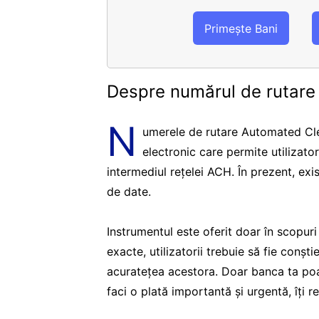
Primește Bani
Despre numărul de rutar
N
umerele de rutare Automated Cle
electronic care permite utilizato
intermediul rețelei ACH. În prezent, ex
de date.
Instrumentul este oferit doar în scopur
exacte, utilizatorii trebuie să fie conșt
acuratețea acestora. Doar banca ta poa
faci o plată importantă și urgentă, îți