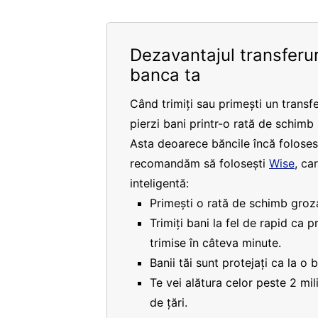
Dezavantajul transferur
banca ta
Când trimiți sau primești un transfe
pierzi bani printr-o rată de schimb
Asta deoarece băncile încă folosesc
recomandăm să folosești
Wise
, ca
inteligentă:
Primești o rată de schimb groza
Trimiți bani la fel de rapid ca 
trimise în câteva minute.
Banii tăi sunt protejați ca la o 
Te vei alătura celor peste 2 mi
de țări.