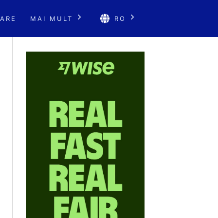
ARE
MAI MULT
RO