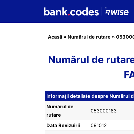
Acasă
»
Numărul de rutare
»
05300
Numărul de ruta
F
Informații detaliate despre Număru
Numărul de
053000183
rutare
Data Revizuirii
091012