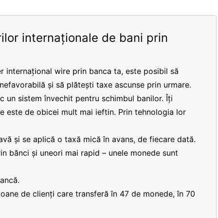
ilor internaționale de bani prin
r internațional wire prin banca ta, este posibil să
 nefavorabilă și să plătești taxe ascunse prin urmare.
 un sistem învechit pentru schimbul banilor. Îți
re este de obicei mult mai ieftin. Prin tehnologia lor
vă și se aplică o taxă mică în avans, de fiecare dată.
prin bănci și uneori mai rapid – unele monede sunt
bancă.
lioane de clienți care transferă în 47 de monede, în 70