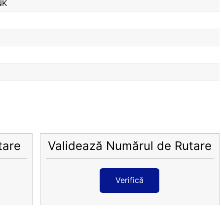
NK
tare
Validează Numărul de Rutare
Verifică