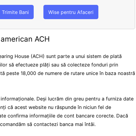
Trimite Bani
Wise pentru Afaceri
e american ACH
aring House (ACH) sunt parte a unui sistem de plată
rilor să efectueze plăți sau să colecteze fonduri prin
istă peste 18,000 de numere de rutare unice în baza noastră
i informaționale. Deși lucrăm din greu pentru a furniza date
ienți că acest website nu răspunde în niciun fel de
te confirma informațiile de cont bancare corecte. Dacă
 recomandăm să contactezi banca mai întâi.