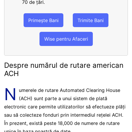
70 de țări.
Primește Bani
Trimite Bani
Wise pentru Afaceri
Despre numărul de rutare american
ACH
N
umerele de rutare Automated Clearing House
(ACH) sunt parte a unui sistem de plată
electronic care permite utilizatorilor să efectueze plăți
sau să colecteze fonduri prin intermediul rețelei ACH.
În prezent, există peste 18,000 de numere de rutare
unice în baza noastră de date.