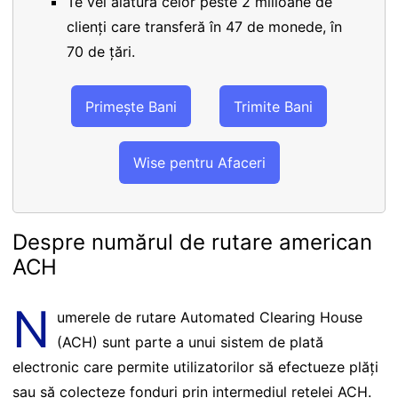
Te vei alătura celor peste 2 milioane de
clienți care transferă în 47 de monede, în
70 de țări.
Primește Bani
Trimite Bani
Wise pentru Afaceri
Despre numărul de rutare american
ACH
N
umerele de rutare Automated Clearing House
(ACH) sunt parte a unui sistem de plată
electronic care permite utilizatorilor să efectueze plăți
sau să colecteze fonduri prin intermediul rețelei ACH.