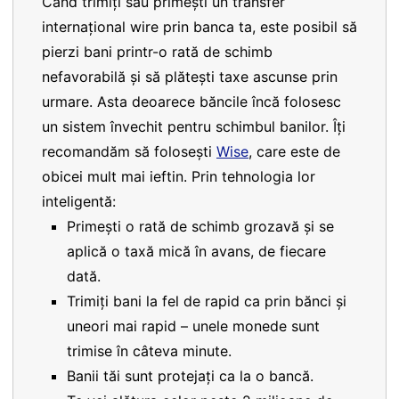
Când trimiți sau primești un transfer
internațional wire prin banca ta, este posibil să
pierzi bani printr-o rată de schimb
nefavorabilă și să plătești taxe ascunse prin
urmare. Asta deoarece băncile încă folosesc
un sistem învechit pentru schimbul banilor. Îți
recomandăm să folosești
Wise
, care este de
obicei mult mai ieftin. Prin tehnologia lor
inteligentă:
Primești o rată de schimb grozavă și se
aplică o taxă mică în avans, de fiecare
dată.
Trimiți bani la fel de rapid ca prin bănci și
uneori mai rapid – unele monede sunt
trimise în câteva minute.
Banii tăi sunt protejați ca la o bancă.