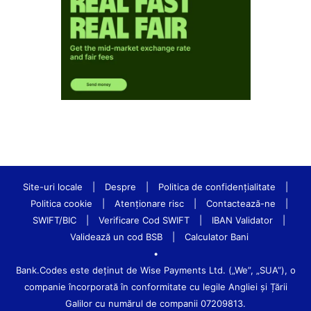
Site-uri locale
|
Despre
|
Politica de confidenţialitate
|
Politica cookie
|
Atenționare risc
|
Contactează-ne
|
SWIFT/BIC
|
Verificare Cod SWIFT
|
IBAN Validator
|
Validează un cod BSB
|
Calculator Bani
•
Bank.Codes este deținut de Wise Payments Ltd. („We”, „SUA”), o
companie încorporată în conformitate cu legile Angliei și Țării
Galilor cu numărul de companii 07209813.