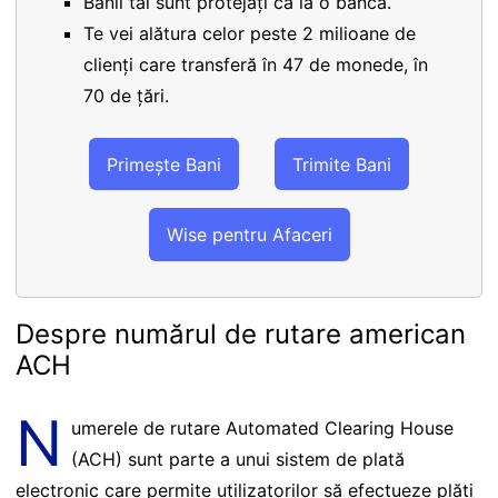
Banii tăi sunt protejați ca la o bancă.
Te vei alătura celor peste 2 milioane de
clienți care transferă în 47 de monede, în
70 de țări.
Primește Bani
Trimite Bani
Wise pentru Afaceri
Despre numărul de rutare american
ACH
N
umerele de rutare Automated Clearing House
(ACH) sunt parte a unui sistem de plată
electronic care permite utilizatorilor să efectueze plăți