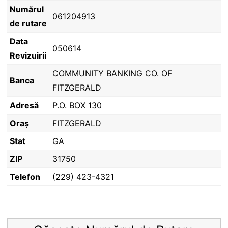
Numărul
061204913
de rutare
Data
050614
Revizuirii
COMMUNITY BANKING CO. OF
Banca
FITZGERALD
Adresă
P.O. BOX 130
Oraș
FITZGERALD
Stat
GA
ZIP
31750
Telefon
(229) 423-4321