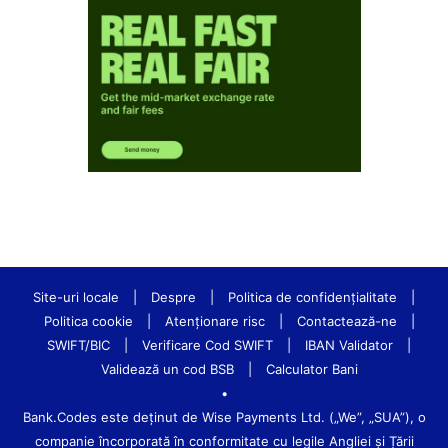
Site-uri locale
|
Despre
|
Politica de confidenţialitate
|
Politica cookie
|
Atenționare risc
|
Contactează-ne
|
SWIFT/BIC
|
Verificare Cod SWIFT
|
IBAN Validator
|
Validează un cod BSB
|
Calculator Bani
•
Bank.Codes este deținut de Wise Payments Ltd. („We”, „SUA”), o
companie încorporată în conformitate cu legile Angliei și Țării