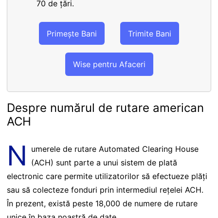
70 de țări.
Primește Bani
Trimite Bani
Wise pentru Afaceri
Despre numărul de rutare american
ACH
N
umerele de rutare Automated Clearing House
(ACH) sunt parte a unui sistem de plată
electronic care permite utilizatorilor să efectueze plăți
sau să colecteze fonduri prin intermediul rețelei ACH.
În prezent, există peste 18,000 de numere de rutare
unice în baza noastră de date.