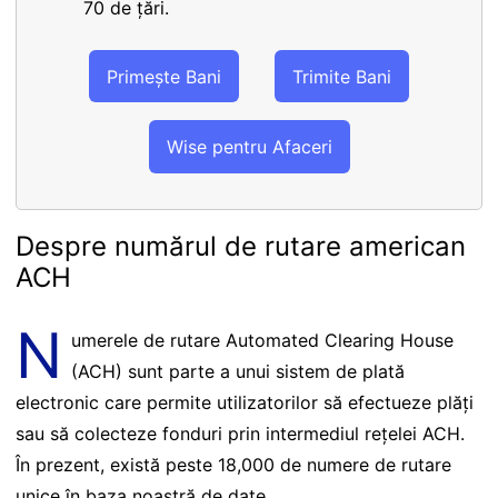
70 de țări.
Primește Bani
Trimite Bani
Wise pentru Afaceri
Despre numărul de rutare american
ACH
N
umerele de rutare Automated Clearing House
(ACH) sunt parte a unui sistem de plată
electronic care permite utilizatorilor să efectueze plăți
sau să colecteze fonduri prin intermediul rețelei ACH.
În prezent, există peste 18,000 de numere de rutare
unice în baza noastră de date.