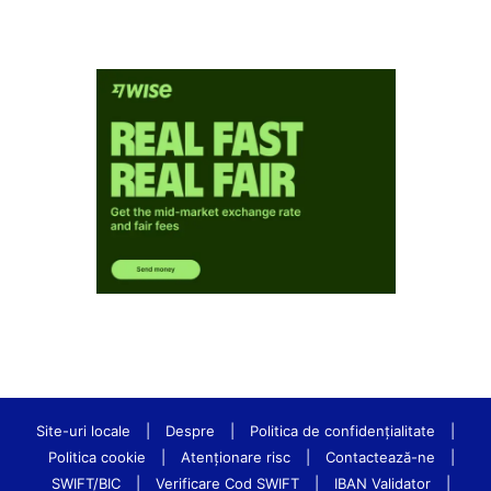
Site-uri locale
|
Despre
|
Politica de confidenţialitate
|
Politica cookie
|
Atenționare risc
|
Contactează-ne
|
SWIFT/BIC
|
Verificare Cod SWIFT
|
IBAN Validator
|