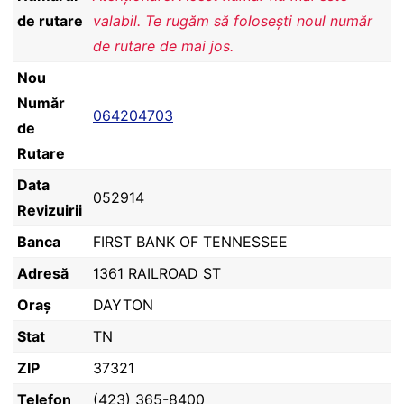
de rutare
valabil. Te rugăm să folosești noul număr
de rutare de mai jos.
Nou
Număr
064204703
de
Rutare
Data
052914
Revizuirii
Banca
FIRST BANK OF TENNESSEE
Adresă
1361 RAILROAD ST
Oraș
DAYTON
Stat
TN
ZIP
37321
Telefon
(423) 365-8400