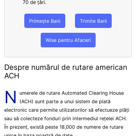
70 de țări.
Primește Bani
Trimite Bani
Wise pentru Afaceri
Despre numărul de rutare american
ACH
N
umerele de rutare Automated Clearing House
(ACH) sunt parte a unui sistem de plată
electronic care permite utilizatorilor să efectueze plăți
sau să colecteze fonduri prin intermediul rețelei ACH.
În prezent, există peste 18,000 de numere de rutare
unice în baza noastră de date.