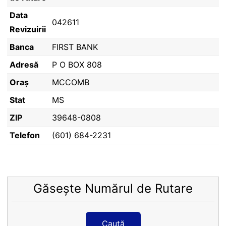
Data
042611
Revizuirii
Banca
FIRST BANK
Adresă
P O BOX 808
Oraș
MCCOMB
Stat
MS
ZIP
39648-0808
Telefon
(601) 684-2231
Găsește Numărul de Rutare
Caută