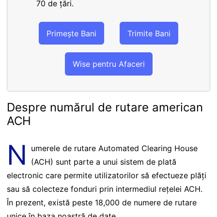
70 de țări.
Primește Bani
Trimite Bani
Wise pentru Afaceri
Despre numărul de rutare american
ACH
N
umerele de rutare Automated Clearing House
(ACH) sunt parte a unui sistem de plată
electronic care permite utilizatorilor să efectueze plăți
sau să colecteze fonduri prin intermediul rețelei ACH.
În prezent, există peste 18,000 de numere de rutare
unice în baza noastră de date.