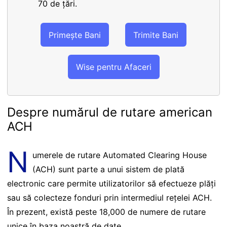
70 de țări.
Primește Bani
Trimite Bani
Wise pentru Afaceri
Despre numărul de rutare american
ACH
N
umerele de rutare Automated Clearing House
(ACH) sunt parte a unui sistem de plată
electronic care permite utilizatorilor să efectueze plăți
sau să colecteze fonduri prin intermediul rețelei ACH.
În prezent, există peste 18,000 de numere de rutare
unice în baza noastră de date.