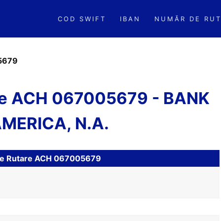
COD SWIFT
IBAN
NUMĂR DE RUT
5679
re ACH 067005679 - BANK
MERICA, N.A.
l de Rutare ACH 067005679