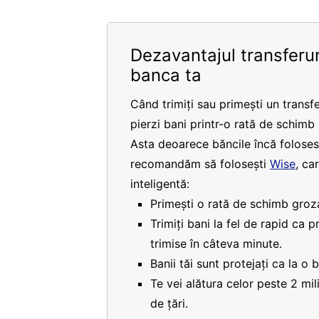
Dezavantajul transferur
banca ta
Când trimiți sau primești un transfe
pierzi bani printr-o rată de schimb
Asta deoarece băncile încă folosesc
recomandăm să folosești
Wise
, ca
inteligentă:
Primești o rată de schimb groza
Trimiți bani la fel de rapid ca 
trimise în câteva minute.
Banii tăi sunt protejați ca la o 
Te vei alătura celor peste 2 mi
de țări.