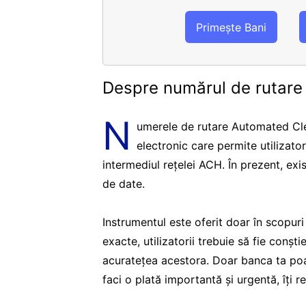
Primește Bani
Despre numărul de rutar
N
umerele de rutare Automated Cle
electronic care permite utilizato
intermediul rețelei ACH. În prezent, ex
de date.
Instrumentul este oferit doar în scopur
exacte, utilizatorii trebuie să fie conșt
acuratețea acestora. Doar banca ta poa
faci o plată importantă și urgentă, îți