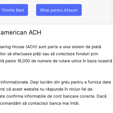
Trimite Bani
Wise pentru Afaceri
e american ACH
aring House (ACH) sunt parte a unui sistem de plată
rilor să efectueze plăți sau să colecteze fonduri prin
istă peste 18,000 de numere de rutare unice în baza noastră
i informaționale. Deși lucrăm din greu pentru a furniza date
ienți că acest website nu răspunde în niciun fel de
te confirma informațiile de cont bancare corecte. Dacă
 recomandăm să contactezi banca mai întâi.