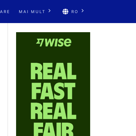
ARE
MAI MULT
RO