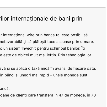
ilor internaționale de bani prin
r internațional wire prin banca ta, este posibil să
 nefavorabilă și să plătești taxe ascunse prin urmare.
 un sistem învechit pentru schimbul banilor. Îți
re este de obicei mult mai ieftin. Prin tehnologia lor
vă și se aplică o taxă mică în avans, de fiecare dată.
prin bănci și uneori mai rapid – unele monede sunt
bancă.
lioane de clienți care transferă în 47 de monede, în 70