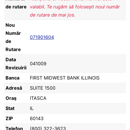
de rutare
valabil. Te rugăm să folosești noul număr
de rutare de mai jos.
Nou
Număr
071901604
de
Rutare
Data
041009
Revizuirii
Banca
FIRST MIDWEST BANK ILLINOIS
Adresă
SUITE 1500
Oraș
ITASCA
Stat
IL
ZIP
60143
Telefon
(800) 322-3623