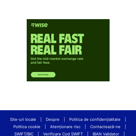
Site-uri locale
|
Despre
|
Politica de confidenţialitate
|
Politica cookie
|
Atenționare risc
|
Contactează-ne
|
SWIFT/BIC
|
Verificare Cod SWIFT
|
IBAN Validator
|