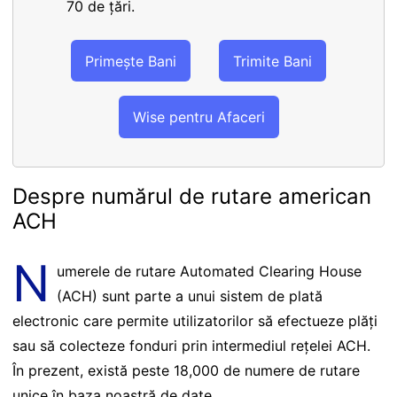
70 de țări.
Primește Bani
Trimite Bani
Wise pentru Afaceri
Despre numărul de rutare american
ACH
N
umerele de rutare Automated Clearing House
(ACH) sunt parte a unui sistem de plată
electronic care permite utilizatorilor să efectueze plăți
sau să colecteze fonduri prin intermediul rețelei ACH.
În prezent, există peste 18,000 de numere de rutare
unice în baza noastră de date.