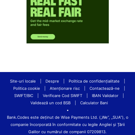
Site-uri locale
|
Despre
|
Politica de confidenţialitate
|
Politica cookie
|
Atenționare risc
|
Contactează-ne
|
SWIFT/BIC
|
Verificare Cod SWIFT
|
IBAN Validator
|
Validează un cod BSB
|
Calculator Bani
•
Bank.Codes este deținut de Wise Payments Ltd. („We”, „SUA”), o
companie încorporată în conformitate cu legile Angliei și Țării
Galilor cu numărul de companii 07209813.