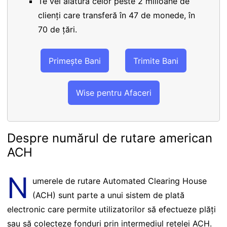
Te vei alătura celor peste 2 milioane de
clienți care transferă în 47 de monede, în
70 de țări.
Primește Bani
Trimite Bani
Wise pentru Afaceri
Despre numărul de rutare american
ACH
N
umerele de rutare Automated Clearing House
(ACH) sunt parte a unui sistem de plată
electronic care permite utilizatorilor să efectueze plăți
sau să colecteze fonduri prin intermediul rețelei ACH.