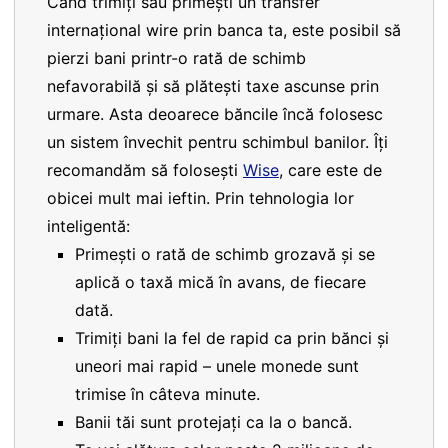
Când trimiți sau primești un transfer
internațional wire prin banca ta, este posibil să
pierzi bani printr-o rată de schimb
nefavorabilă și să plătești taxe ascunse prin
urmare. Asta deoarece băncile încă folosesc
un sistem învechit pentru schimbul banilor. Îți
recomandăm să folosești
Wise
, care este de
obicei mult mai ieftin. Prin tehnologia lor
inteligentă:
Primești o rată de schimb grozavă și se
aplică o taxă mică în avans, de fiecare
dată.
Trimiți bani la fel de rapid ca prin bănci și
uneori mai rapid – unele monede sunt
trimise în câteva minute.
Banii tăi sunt protejați ca la o bancă.