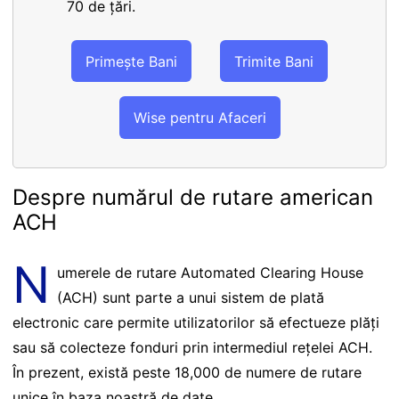
70 de țări.
Primește Bani
Trimite Bani
Wise pentru Afaceri
Despre numărul de rutare american
ACH
N
umerele de rutare Automated Clearing House
(ACH) sunt parte a unui sistem de plată
electronic care permite utilizatorilor să efectueze plăți
sau să colecteze fonduri prin intermediul rețelei ACH.
În prezent, există peste 18,000 de numere de rutare
unice în baza noastră de date.