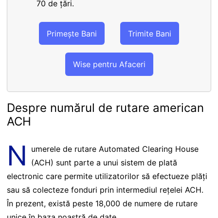
70 de țări.
Primește Bani
Trimite Bani
Wise pentru Afaceri
Despre numărul de rutare american
ACH
N
umerele de rutare Automated Clearing House
(ACH) sunt parte a unui sistem de plată
electronic care permite utilizatorilor să efectueze plăți
sau să colecteze fonduri prin intermediul rețelei ACH.
În prezent, există peste 18,000 de numere de rutare
unice în baza noastră de date.