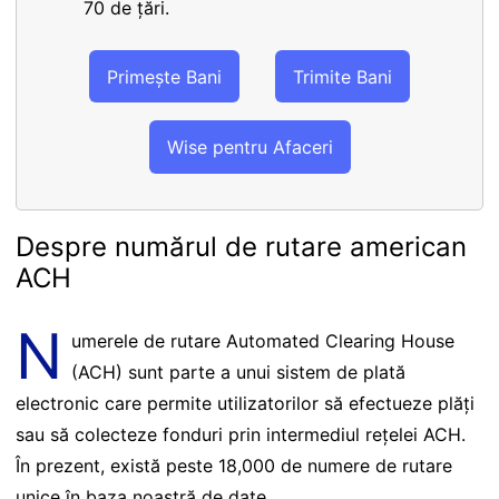
70 de țări.
Primește Bani
Trimite Bani
Wise pentru Afaceri
Despre numărul de rutare american
ACH
N
umerele de rutare Automated Clearing House
(ACH) sunt parte a unui sistem de plată
electronic care permite utilizatorilor să efectueze plăți
sau să colecteze fonduri prin intermediul rețelei ACH.
În prezent, există peste 18,000 de numere de rutare
unice în baza noastră de date.