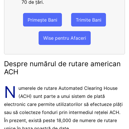
70 de țări.
Primește Bani
Trimite Bani
Wise pentru Afaceri
Despre numărul de rutare american
ACH
N
umerele de rutare Automated Clearing House
(ACH) sunt parte a unui sistem de plată
electronic care permite utilizatorilor să efectueze plăți
sau să colecteze fonduri prin intermediul rețelei ACH.
În prezent, există peste 18,000 de numere de rutare
unice în baza noastră de date.