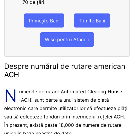
70 de țări.
Primește Bani
Trimite Bani
Wise pentru Afaceri
Despre numărul de rutare american
ACH
N
umerele de rutare Automated Clearing House
(ACH) sunt parte a unui sistem de plată
electronic care permite utilizatorilor să efectueze plăți
sau să colecteze fonduri prin intermediul rețelei ACH.
În prezent, există peste 18,000 de numere de rutare
unice în baza noastră de date.