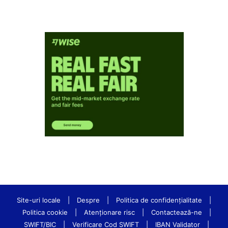
Site-uri locale
|
Despre
|
Politica de confidenţialitate
|
Politica cookie
|
Atenționare risc
|
Contactează-ne
|
SWIFT/BIC
|
Verificare Cod SWIFT
|
IBAN Validator
|