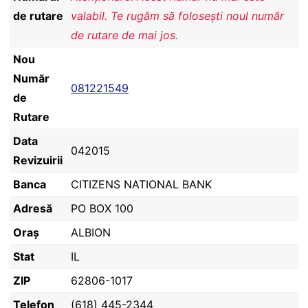
de rutare
valabil. Te rugăm să folosești noul număr
de rutare de mai jos.
Nou
Număr
081221549
de
Rutare
Data
042015
Revizuirii
Banca
CITIZENS NATIONAL BANK
Adresă
PO BOX 100
Oraș
ALBION
Stat
IL
ZIP
62806-1017
Telefon
(618) 445-2344