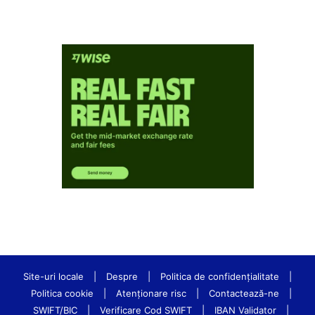
Site-uri locale
|
Despre
|
Politica de confidenţialitate
|
Politica cookie
|
Atenționare risc
|
Contactează-ne
|
SWIFT/BIC
|
Verificare Cod SWIFT
|
IBAN Validator
|