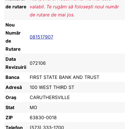
de rutare
valabil. Te rugăm să folosești noul număr
de rutare de mai jos.
Nou
Număr
081517907
de
Rutare
Data
072106
Revizuirii
Banca
FIRST STATE BANK AND TRUST
Adresă
100 WEST THIRD ST
Oraș
CARUTHERSVILLE
Stat
MO
ZIP
63830-0018
Telefon
(573) 333-1700