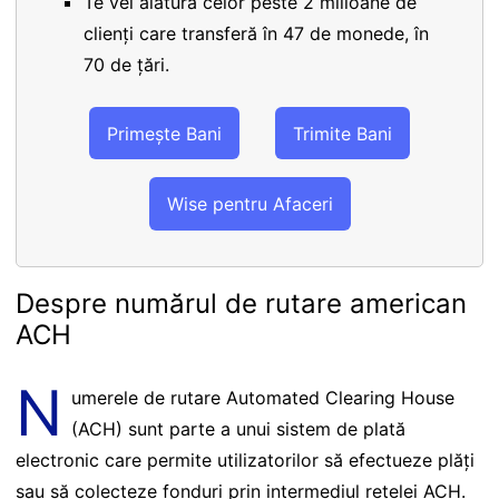
Te vei alătura celor peste 2 milioane de
clienți care transferă în 47 de monede, în
70 de țări.
Primește Bani
Trimite Bani
Wise pentru Afaceri
Despre numărul de rutare american
ACH
N
umerele de rutare Automated Clearing House
(ACH) sunt parte a unui sistem de plată
electronic care permite utilizatorilor să efectueze plăți
sau să colecteze fonduri prin intermediul rețelei ACH.