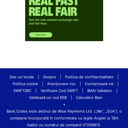
Site-uri locale
|
Despre
|
Politica de confidenţialitate
|
Politica cookie
|
Atenționare risc
|
Contactează-ne
|
SWIFT/BIC
|
Verificare Cod SWIFT
|
IBAN Validator
|
Validează un cod BSB
|
Calculator Bani
•
Bank.Codes este deținut de Wise Payments Ltd. („We”, „SUA”), o
companie încorporată în conformitate cu legile Angliei și Țării
Galilor cu numărul de companii 07209813.