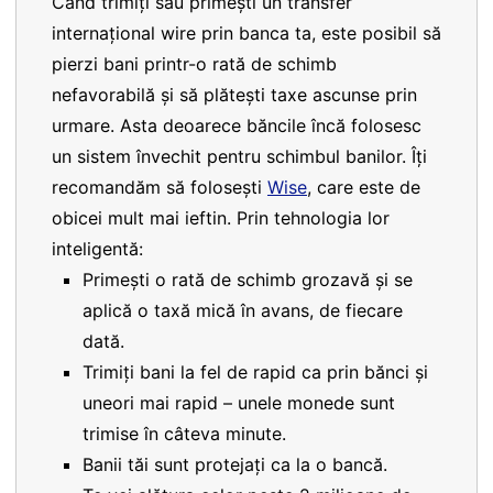
Când trimiți sau primești un transfer
internațional wire prin banca ta, este posibil să
pierzi bani printr-o rată de schimb
nefavorabilă și să plătești taxe ascunse prin
urmare. Asta deoarece băncile încă folosesc
un sistem învechit pentru schimbul banilor. Îți
recomandăm să folosești
Wise
, care este de
obicei mult mai ieftin. Prin tehnologia lor
inteligentă:
Primești o rată de schimb grozavă și se
aplică o taxă mică în avans, de fiecare
dată.
Trimiți bani la fel de rapid ca prin bănci și
uneori mai rapid – unele monede sunt
trimise în câteva minute.
Banii tăi sunt protejați ca la o bancă.