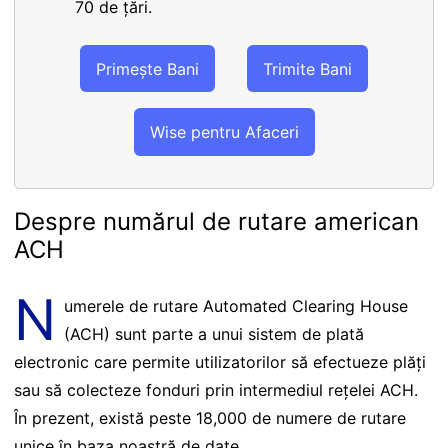
70 de țări.
Primește Bani
Trimite Bani
Wise pentru Afaceri
Despre numărul de rutare american
ACH
N
umerele de rutare Automated Clearing House
(ACH) sunt parte a unui sistem de plată
electronic care permite utilizatorilor să efectueze plăți
sau să colecteze fonduri prin intermediul rețelei ACH.
În prezent, există peste 18,000 de numere de rutare
unice în baza noastră de date.