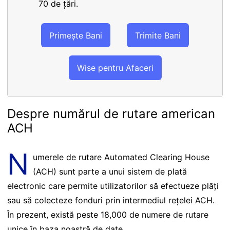
70 de țări.
Primește Bani
Trimite Bani
Wise pentru Afaceri
Despre numărul de rutare american
ACH
N
umerele de rutare Automated Clearing House
(ACH) sunt parte a unui sistem de plată
electronic care permite utilizatorilor să efectueze plăți
sau să colecteze fonduri prin intermediul rețelei ACH.
În prezent, există peste 18,000 de numere de rutare
unice în baza noastră de date.