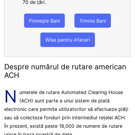
70 de țări.
Primește Bani
Trimite Bani
Wise pentru Afaceri
Despre numărul de rutare american
ACH
N
umerele de rutare Automated Clearing House
(ACH) sunt parte a unui sistem de plată
electronic care permite utilizatorilor să efectueze plăți
sau să colecteze fonduri prin intermediul rețelei ACH.
În prezent, există peste 18,000 de numere de rutare
unice în baza noastră de date.