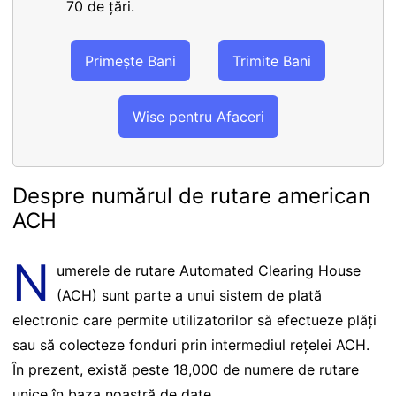
70 de țări.
Primește Bani
Trimite Bani
Wise pentru Afaceri
Despre numărul de rutare american
ACH
N
umerele de rutare Automated Clearing House
(ACH) sunt parte a unui sistem de plată
electronic care permite utilizatorilor să efectueze plăți
sau să colecteze fonduri prin intermediul rețelei ACH.
În prezent, există peste 18,000 de numere de rutare
unice în baza noastră de date.