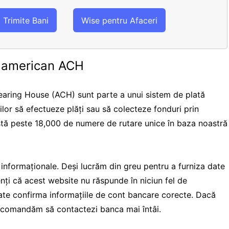
Trimite Bani
Wise pentru Afaceri
e american ACH
aring House (ACH) sunt parte a unui sistem de plată
rilor să efectueze plăți sau să colecteze fonduri prin
istă peste 18,000 de numere de rutare unice în baza noastră
i informaționale. Deși lucrăm din greu pentru a furniza date
ienți că acest website nu răspunde în niciun fel de
te confirma informațiile de cont bancare corecte. Dacă
 recomandăm să contactezi banca mai întâi.