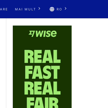
ARE
MAI MULT
RO