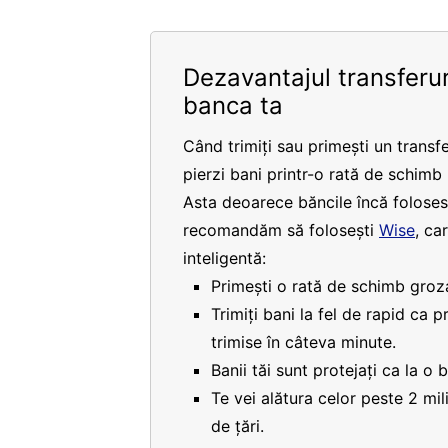
Dezavantajul transferur
banca ta
Când trimiți sau primești un transfe
pierzi bani printr-o rată de schimb
Asta deoarece băncile încă folosesc
recomandăm să folosești
Wise
, ca
inteligentă:
Primești o rată de schimb groza
Trimiți bani la fel de rapid ca 
trimise în câteva minute.
Banii tăi sunt protejați ca la o 
Te vei alătura celor peste 2 mi
de țări.