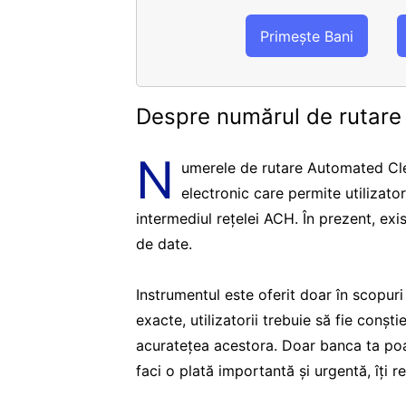
Primește Bani
Despre numărul de rutar
N
umerele de rutare Automated Cle
electronic care permite utilizato
intermediul rețelei ACH. În prezent, ex
de date.
Instrumentul este oferit doar în scopur
exacte, utilizatorii trebuie să fie conșt
acuratețea acestora. Doar banca ta poa
faci o plată importantă și urgentă, îți