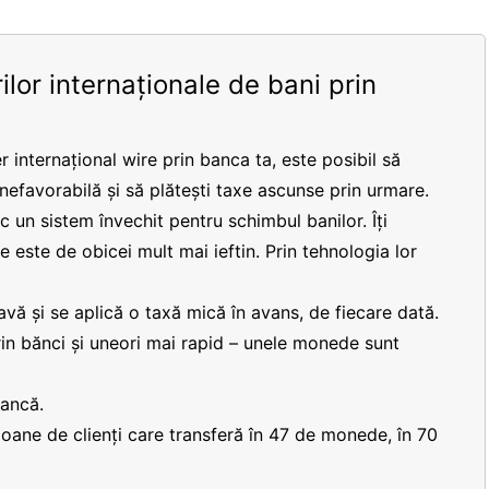
ilor internaționale de bani prin
r internațional wire prin banca ta, este posibil să
 nefavorabilă și să plătești taxe ascunse prin urmare.
 un sistem învechit pentru schimbul banilor. Îți
re este de obicei mult mai ieftin. Prin tehnologia lor
vă și se aplică o taxă mică în avans, de fiecare dată.
prin bănci și uneori mai rapid – unele monede sunt
bancă.
lioane de clienți care transferă în 47 de monede, în 70