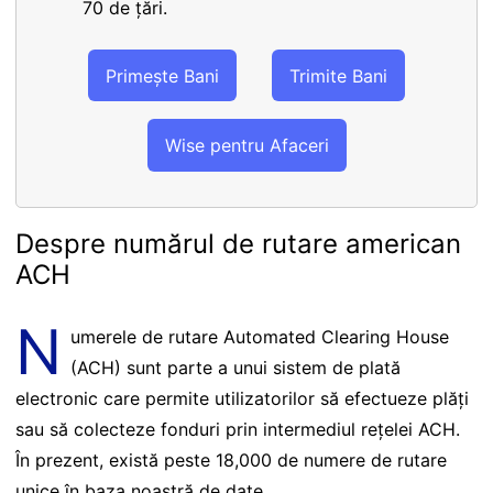
70 de țări.
Primește Bani
Trimite Bani
Wise pentru Afaceri
Despre numărul de rutare american
ACH
N
umerele de rutare Automated Clearing House
(ACH) sunt parte a unui sistem de plată
electronic care permite utilizatorilor să efectueze plăți
sau să colecteze fonduri prin intermediul rețelei ACH.
În prezent, există peste 18,000 de numere de rutare
unice în baza noastră de date.