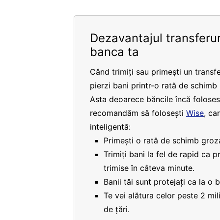
Dezavantajul transferur
banca ta
Când trimiți sau primești un transfe
pierzi bani printr-o rată de schimb
Asta deoarece băncile încă folosesc
recomandăm să folosești
Wise
, ca
inteligentă:
Primești o rată de schimb groza
Trimiți bani la fel de rapid ca 
trimise în câteva minute.
Banii tăi sunt protejați ca la o 
Te vei alătura celor peste 2 mi
de țări.