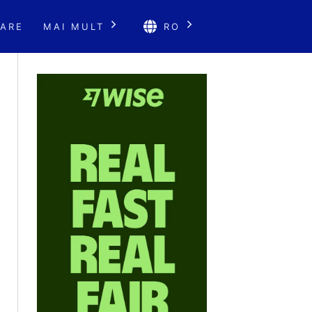
ARE
MAI MULT
RO