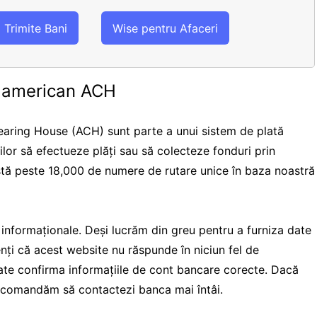
Trimite Bani
Wise pentru Afaceri
e american ACH
aring House (ACH) sunt parte a unui sistem de plată
rilor să efectueze plăți sau să colecteze fonduri prin
istă peste 18,000 de numere de rutare unice în baza noastră
i informaționale. Deși lucrăm din greu pentru a furniza date
ienți că acest website nu răspunde în niciun fel de
te confirma informațiile de cont bancare corecte. Dacă
 recomandăm să contactezi banca mai întâi.