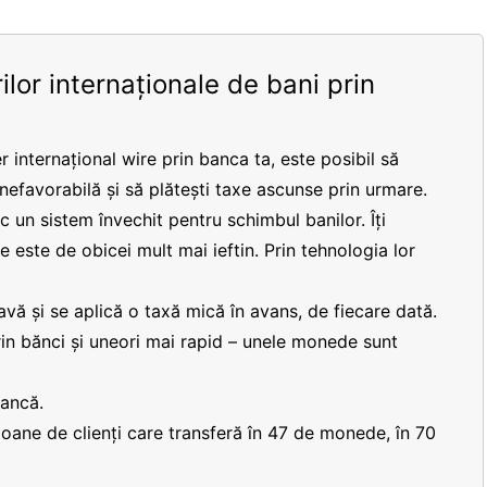
ilor internaționale de bani prin
r internațional wire prin banca ta, este posibil să
 nefavorabilă și să plătești taxe ascunse prin urmare.
 un sistem învechit pentru schimbul banilor. Îți
re este de obicei mult mai ieftin. Prin tehnologia lor
vă și se aplică o taxă mică în avans, de fiecare dată.
prin bănci și uneori mai rapid – unele monede sunt
bancă.
lioane de clienți care transferă în 47 de monede, în 70