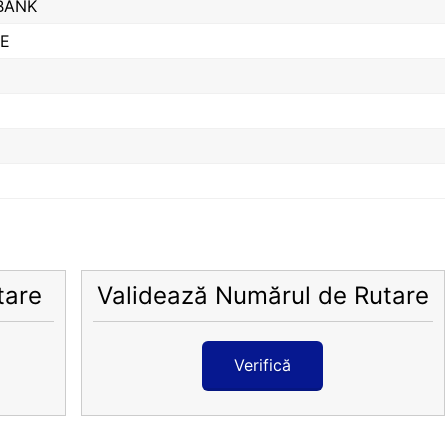
BANK
VE
tare
Validează Numărul de Rutare
Verifică