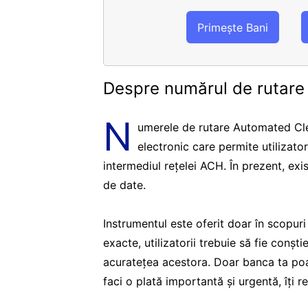
Primește Bani
Despre numărul de rutar
N
umerele de rutare Automated Cle
electronic care permite utilizato
intermediul rețelei ACH. În prezent, ex
de date.
Instrumentul este oferit doar în scopur
exacte, utilizatorii trebuie să fie conșt
acuratețea acestora. Doar banca ta poa
faci o plată importantă și urgentă, îți