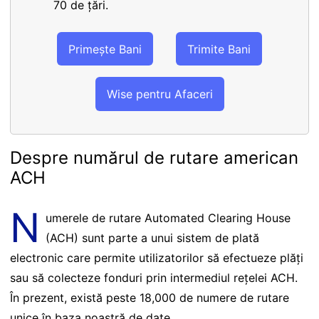
70 de țări.
Primește Bani
Trimite Bani
Wise pentru Afaceri
Despre numărul de rutare american
ACH
N
umerele de rutare Automated Clearing House
(ACH) sunt parte a unui sistem de plată
electronic care permite utilizatorilor să efectueze plăți
sau să colecteze fonduri prin intermediul rețelei ACH.
În prezent, există peste 18,000 de numere de rutare
unice în baza noastră de date.