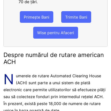
70 de țări.
Primește Bani
Trimite Bani
Wise pentru Afaceri
Despre numărul de rutare american
ACH
N
umerele de rutare Automated Clearing House
(ACH) sunt parte a unui sistem de plată
electronic care permite utilizatorilor să efectueze plăți
sau să colecteze fonduri prin intermediul rețelei ACH.
În prezent, există peste 18,000 de numere de rutare
unice în baza noastră de date.