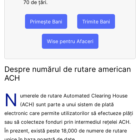
70 de țări.
Primește Bani
Trimite Bani
Wise pentru Afaceri
Despre numărul de rutare american
ACH
N
umerele de rutare Automated Clearing House
(ACH) sunt parte a unui sistem de plată
electronic care permite utilizatorilor să efectueze plăți
sau să colecteze fonduri prin intermediul rețelei ACH.
În prezent, există peste 18,000 de numere de rutare
unice în baza noastră de date.