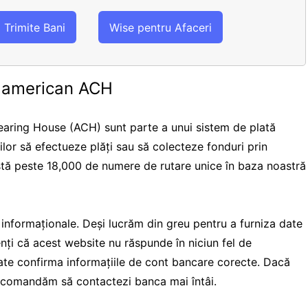
Trimite Bani
Wise pentru Afaceri
e american ACH
aring House (ACH) sunt parte a unui sistem de plată
rilor să efectueze plăți sau să colecteze fonduri prin
istă peste 18,000 de numere de rutare unice în baza noastră
i informaționale. Deși lucrăm din greu pentru a furniza date
ienți că acest website nu răspunde în niciun fel de
te confirma informațiile de cont bancare corecte. Dacă
 recomandăm să contactezi banca mai întâi.