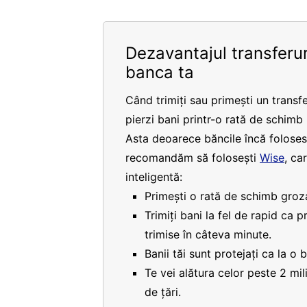
Dezavantajul transferur
banca ta
Când trimiți sau primești un transfe
pierzi bani printr-o rată de schimb
Asta deoarece băncile încă folosesc
recomandăm să folosești
Wise
, ca
inteligentă:
Primești o rată de schimb groza
Trimiți bani la fel de rapid ca 
trimise în câteva minute.
Banii tăi sunt protejați ca la o 
Te vei alătura celor peste 2 mi
de țări.