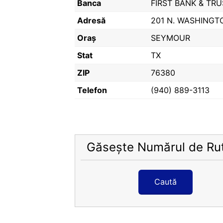
Banca
FIRST BANK & TRU
Adresă
201 N. WASHINGTO
Oraș
SEYMOUR
Stat
TX
ZIP
76380
Telefon
(940) 889-3113
Găsește Numărul de Ru
Caută