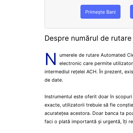
Primește Bani
Despre numărul de rutar
N
umerele de rutare Automated Cle
electronic care permite utilizato
intermediul rețelei ACH. În prezent, ex
de date.
Instrumentul este oferit doar în scopur
exacte, utilizatorii trebuie să fie conșt
acuratețea acestora. Doar banca ta poa
faci o plată importantă și urgentă, îți