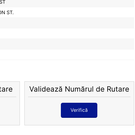
ST
N ST.
tare
Validează Numărul de Rutare
Verifică