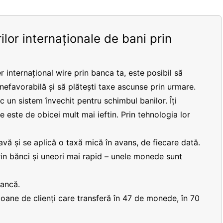
ilor internaționale de bani prin
r internațional wire prin banca ta, este posibil să
 nefavorabilă și să plătești taxe ascunse prin urmare.
 un sistem învechit pentru schimbul banilor. Îți
re este de obicei mult mai ieftin. Prin tehnologia lor
vă și se aplică o taxă mică în avans, de fiecare dată.
prin bănci și uneori mai rapid – unele monede sunt
bancă.
lioane de clienți care transferă în 47 de monede, în 70