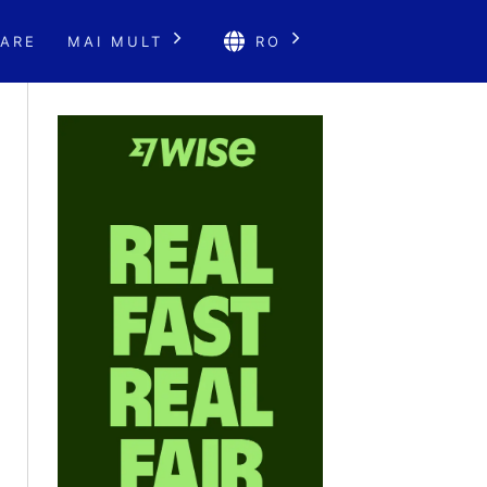
ARE
MAI MULT
RO