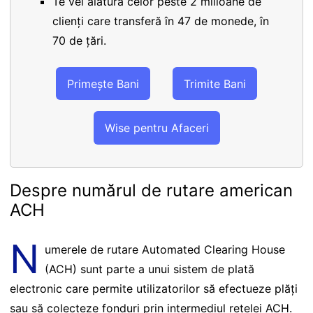
Te vei alătura celor peste 2 milioane de
clienți care transferă în 47 de monede, în
70 de țări.
Primește Bani
Trimite Bani
Wise pentru Afaceri
Despre numărul de rutare american
ACH
N
umerele de rutare Automated Clearing House
(ACH) sunt parte a unui sistem de plată
electronic care permite utilizatorilor să efectueze plăți
sau să colecteze fonduri prin intermediul rețelei ACH.