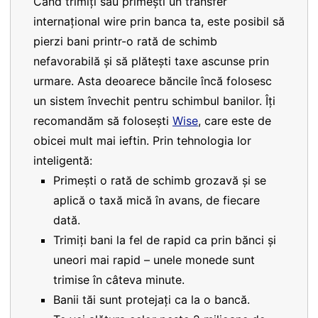
Când trimiți sau primești un transfer
internațional wire prin banca ta, este posibil să
pierzi bani printr-o rată de schimb
nefavorabilă și să plătești taxe ascunse prin
urmare. Asta deoarece băncile încă folosesc
un sistem învechit pentru schimbul banilor. Îți
recomandăm să folosești
Wise
, care este de
obicei mult mai ieftin. Prin tehnologia lor
inteligentă:
Primești o rată de schimb grozavă și se
aplică o taxă mică în avans, de fiecare
dată.
Trimiți bani la fel de rapid ca prin bănci și
uneori mai rapid – unele monede sunt
trimise în câteva minute.
Banii tăi sunt protejați ca la o bancă.