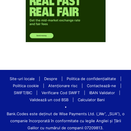
Site-uri locale
|
Despre
|
Politica de confidenţialitate
|
Politica cookie
|
Atenționare risc
|
Contactează-ne
|
SWIFT/BIC
|
Verificare Cod SWIFT
|
IBAN Validator
|
Validează un cod BSB
|
Calculator Bani
•
Bank.Codes este deținut de Wise Payments Ltd. („We”, „SUA”), o
companie încorporată în conformitate cu legile Angliei și Țării
Galilor cu numărul de companii 07209813.