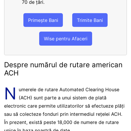
70 de țări.
Primește Bani
Trimite Bani
Wise pentru Afaceri
Despre numărul de rutare american
ACH
N
umerele de rutare Automated Clearing House
(ACH) sunt parte a unui sistem de plată
electronic care permite utilizatorilor să efectueze plăți
sau să colecteze fonduri prin intermediul rețelei ACH.
În prezent, există peste 18,000 de numere de rutare
unice în baza noastră de date.