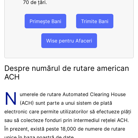
70 de țări.
Primește Bani
Trimite Bani
Wise pentru Afaceri
Despre numărul de rutare american
ACH
N
umerele de rutare Automated Clearing House
(ACH) sunt parte a unui sistem de plată
electronic care permite utilizatorilor să efectueze plăți
sau să colecteze fonduri prin intermediul rețelei ACH.
În prezent, există peste 18,000 de numere de rutare
unice în baza noastră de date.