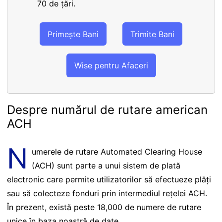
70 de țări.
Primește Bani
Trimite Bani
Wise pentru Afaceri
Despre numărul de rutare american
ACH
N
umerele de rutare Automated Clearing House
(ACH) sunt parte a unui sistem de plată
electronic care permite utilizatorilor să efectueze plăți
sau să colecteze fonduri prin intermediul rețelei ACH.
În prezent, există peste 18,000 de numere de rutare
unice în baza noastră de date.