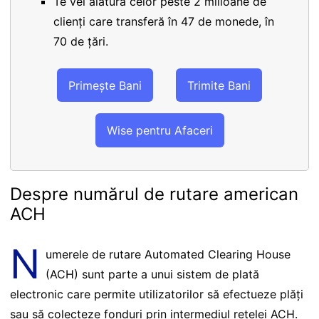
Te vei alătura celor peste 2 milioane de
clienți care transferă în 47 de monede, în
70 de țări.
Primește Bani
Trimite Bani
Wise pentru Afaceri
Despre numărul de rutare american
ACH
N
umerele de rutare Automated Clearing House
(ACH) sunt parte a unui sistem de plată
electronic care permite utilizatorilor să efectueze plăți
sau să colecteze fonduri prin intermediul rețelei ACH.