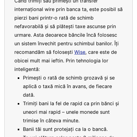
Când trimiți sau primești un transfer
internațional wire prin banca ta, este posibil să
pierzi bani printr-o rată de schimb
nefavorabilă și să plătești taxe ascunse prin
urmare. Asta deoarece băncile încă folosesc
un sistem învechit pentru schimbul banilor. Îți
recomandăm să folosești
Wise
, care este de
obicei mult mai ieftin. Prin tehnologia lor
inteligentă:
Primești o rată de schimb grozavă și se
aplică o taxă mică în avans, de fiecare
dată.
Trimiți bani la fel de rapid ca prin bănci și
uneori mai rapid – unele monede sunt
trimise în câteva minute.
Banii tăi sunt protejați ca la o bancă.