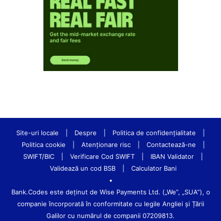
Site-uri locale
|
Despre
|
Politica de confidenţialitate
|
Politica cookie
|
Atenționare risc
|
Contactează-ne
|
SWIFT/BIC
|
Verificare Cod SWIFT
|
IBAN Validator
|
Validează un cod BSB
|
Calculator Bani
•
Bank.Codes este deținut de Wise Payments Ltd. („We”, „SUA”), o
companie încorporată în conformitate cu legile Angliei și Țării
Galilor cu numărul de companii 07209813.