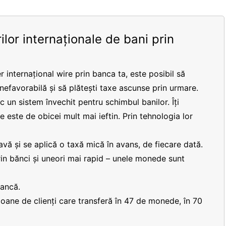
ilor internaționale de bani prin
r internațional wire prin banca ta, este posibil să
 nefavorabilă și să plătești taxe ascunse prin urmare.
 un sistem învechit pentru schimbul banilor. Îți
re este de obicei mult mai ieftin. Prin tehnologia lor
vă și se aplică o taxă mică în avans, de fiecare dată.
prin bănci și uneori mai rapid – unele monede sunt
bancă.
lioane de clienți care transferă în 47 de monede, în 70