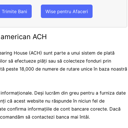
Trimite Bani
Wise pentru Afaceri
e american ACH
aring House (ACH) sunt parte a unui sistem de plată
rilor să efectueze plăți sau să colecteze fonduri prin
istă peste 18,000 de numere de rutare unice în baza noastră
i informaționale. Deși lucrăm din greu pentru a furniza date
ienți că acest website nu răspunde în niciun fel de
te confirma informațiile de cont bancare corecte. Dacă
 recomandăm să contactezi banca mai întâi.