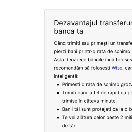
Dezavantajul transferur
banca ta
Când trimiți sau primești un transfe
pierzi bani printr-o rată de schimb
Asta deoarece băncile încă folosesc
recomandăm să folosești
Wise
, ca
inteligentă:
Primești o rată de schimb groza
Trimiți bani la fel de rapid ca 
trimise în câteva minute.
Banii tăi sunt protejați ca la o 
Te vei alătura celor peste 2 mi
de țări.