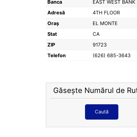
Banca
EAST WEST BANK
Adresă
4TH FLOOR
Oraș
EL MONTE
Stat
CA
ZIP
91723
Telefon
(626) 685-3643
Găsește Numărul de Ru
Caută