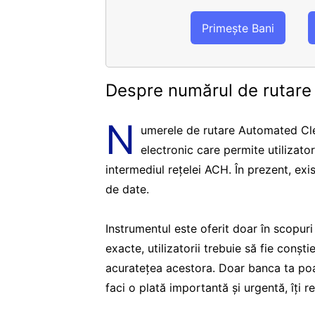
Primește Bani
Despre numărul de rutar
N
umerele de rutare Automated Cle
electronic care permite utilizato
intermediul rețelei ACH. În prezent, ex
de date.
Instrumentul este oferit doar în scopur
exacte, utilizatorii trebuie să fie conșt
acuratețea acestora. Doar banca ta poa
faci o plată importantă și urgentă, îți