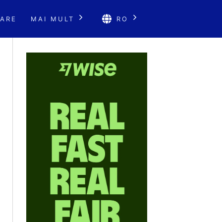
ARE
MAI MULT
RO