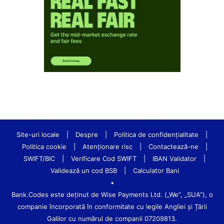
Site-uri locale
|
Despre
|
Politica de confidenţialitate
|
Politica cookie
|
Atenționare risc
|
Contactează-ne
|
SWIFT/BIC
|
Verificare Cod SWIFT
|
IBAN Validator
|
Validează un cod BSB
|
Calculator Bani
•
Bank.Codes este deținut de Wise Payments Ltd. („We”, „SUA”), o
companie încorporată în conformitate cu legile Angliei și Țării
Galilor cu numărul de companii 07209813.