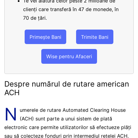
Te vei alătura celor peste 2 milioane de
clienți care transferă în 47 de monede, în
70 de țări.
Primește Bani
Trimite Bani
Wise pentru Afaceri
Despre numărul de rutare american
ACH
N
umerele de rutare Automated Clearing House
(ACH) sunt parte a unui sistem de plată
electronic care permite utilizatorilor să efectueze plăți
sau să colecteze fonduri prin intermediul rețelei ACH.