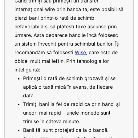
Când trimiți sau primești un transfer
internațional wire prin banca ta, este posibil să
pierzi bani printr-o rată de schimb
nefavorabilă și să plătești taxe ascunse prin
urmare. Asta deoarece băncile încă folosesc
un sistem învechit pentru schimbul banilor. Îți
recomandăm să folosești
Wise
, care este de
obicei mult mai ieftin. Prin tehnologia lor
inteligentă:
Primești o rată de schimb grozavă și se
aplică o taxă mică în avans, de fiecare
dată.
Trimiți bani la fel de rapid ca prin bănci și
uneori mai rapid – unele monede sunt
trimise în câteva minute.
Banii tăi sunt protejați ca la o bancă.