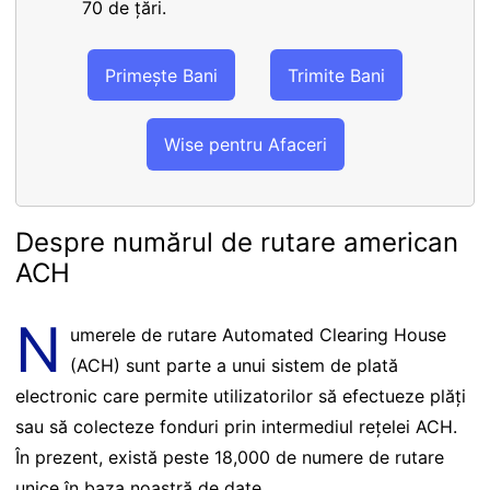
70 de țări.
Primește Bani
Trimite Bani
Wise pentru Afaceri
Despre numărul de rutare american
ACH
N
umerele de rutare Automated Clearing House
(ACH) sunt parte a unui sistem de plată
electronic care permite utilizatorilor să efectueze plăți
sau să colecteze fonduri prin intermediul rețelei ACH.
În prezent, există peste 18,000 de numere de rutare
unice în baza noastră de date.