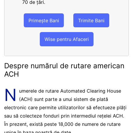
70 de țări.
Primește Bani
Trimite Bani
Wise pentru Afaceri
Despre numărul de rutare american
ACH
N
umerele de rutare Automated Clearing House
(ACH) sunt parte a unui sistem de plată
electronic care permite utilizatorilor să efectueze plăți
sau să colecteze fonduri prin intermediul rețelei ACH.
În prezent, există peste 18,000 de numere de rutare
unice în baza noastră de date.