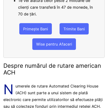
Te vei alătura celor peste 2 milioane de
clienți care transferă în 47 de monede, în
70 de țări.
Primește Bani
Trimite Bani
Wise pentru Afaceri
Despre numărul de rutare american
ACH
N
umerele de rutare Automated Clearing House
(ACH) sunt parte a unui sistem de plată
electronic care permite utilizatorilor să efectueze plăți
sau să colecteze fonduri prin intermediul rețelei ACH.