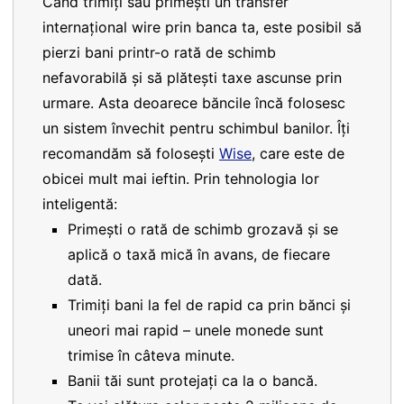
Când trimiți sau primești un transfer
internațional wire prin banca ta, este posibil să
pierzi bani printr-o rată de schimb
nefavorabilă și să plătești taxe ascunse prin
urmare. Asta deoarece băncile încă folosesc
un sistem învechit pentru schimbul banilor. Îți
recomandăm să folosești
Wise
, care este de
obicei mult mai ieftin. Prin tehnologia lor
inteligentă:
Primești o rată de schimb grozavă și se
aplică o taxă mică în avans, de fiecare
dată.
Trimiți bani la fel de rapid ca prin bănci și
uneori mai rapid – unele monede sunt
trimise în câteva minute.
Banii tăi sunt protejați ca la o bancă.