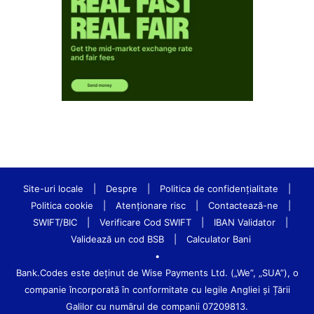
Site-uri locale
|
Despre
|
Politica de confidenţialitate
|
Politica cookie
|
Atenționare risc
|
Contactează-ne
|
SWIFT/BIC
|
Verificare Cod SWIFT
|
IBAN Validator
|
Validează un cod BSB
|
Calculator Bani
•
Bank.Codes este deținut de Wise Payments Ltd. („We”, „SUA”), o
companie încorporată în conformitate cu legile Angliei și Țării
Galilor cu numărul de companii 07209813.