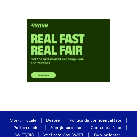
Site-uri locale
|
Despre
|
Politica de confidenţialitate
|
Politica cookie
|
Atenționare risc
|
Contactează-ne
|
SWIFT/BIC
|
Verificare Cod SWIFT
|
IBAN Validator
|