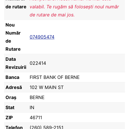
de rutare
valabil. Te rugăm să folosești noul număr
de rutare de mai jos.
Nou
Număr
074905474
de
Rutare
Data
022414
Revizuirii
Banca
FIRST BANK OF BERNE
Adresă
102 W MAIN ST
Oraș
BERNE
Stat
IN
ZIP
46711
Telefon
(260) 589-2151