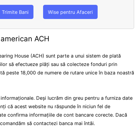
Trimite Bani
Wise pentru Afaceri
e american ACH
aring House (ACH) sunt parte a unui sistem de plată
rilor să efectueze plăți sau să colecteze fonduri prin
istă peste 18,000 de numere de rutare unice în baza noastră
i informaționale. Deși lucrăm din greu pentru a furniza date
ienți că acest website nu răspunde în niciun fel de
te confirma informațiile de cont bancare corecte. Dacă
 recomandăm să contactezi banca mai întâi.