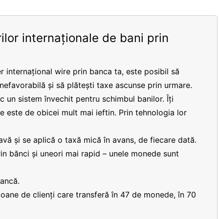
ilor internaționale de bani prin
r internațional wire prin banca ta, este posibil să
 nefavorabilă și să plătești taxe ascunse prin urmare.
 un sistem învechit pentru schimbul banilor. Îți
re este de obicei mult mai ieftin. Prin tehnologia lor
vă și se aplică o taxă mică în avans, de fiecare dată.
prin bănci și uneori mai rapid – unele monede sunt
bancă.
lioane de clienți care transferă în 47 de monede, în 70