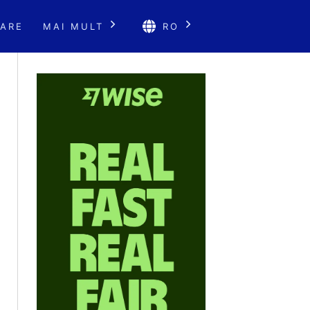
ARE
MAI MULT
RO