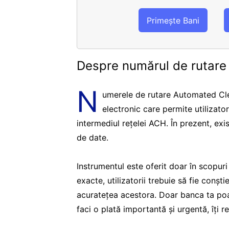
Primește Bani
Despre numărul de rutar
N
umerele de rutare Automated Cle
electronic care permite utilizato
intermediul rețelei ACH. În prezent, ex
de date.
Instrumentul este oferit doar în scopur
exacte, utilizatorii trebuie să fie conșt
acuratețea acestora. Doar banca ta poa
faci o plată importantă și urgentă, îți