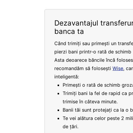
Dezavantajul transferur
banca ta
Când trimiți sau primești un transfe
pierzi bani printr-o rată de schimb
Asta deoarece băncile încă folosesc
recomandăm să folosești
Wise
, ca
inteligentă:
Primești o rată de schimb groza
Trimiți bani la fel de rapid ca 
trimise în câteva minute.
Banii tăi sunt protejați ca la o 
Te vei alătura celor peste 2 mi
de țări.