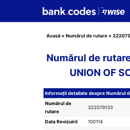
Acasă
»
Numărul de rutare
»
32207
Numărul de ruta
UNION OF S
Informații detaliate despre Număru
Numărul de
322079133
rutare
Data Revizuirii
100114