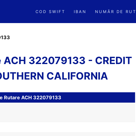
COD SWIFT
IBAN
NUMĂR DE RUT
9133
re ACH 322079133 - CREDIT
OUTHERN CALIFORNIA
l de Rutare ACH 322079133