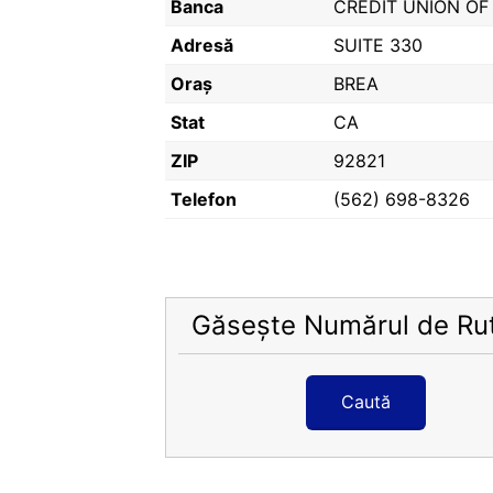
Banca
CREDIT UNION OF
Adresă
SUITE 330
Oraș
BREA
Stat
CA
ZIP
92821
Telefon
(562) 698-8326
Găsește Numărul de Ru
Caută