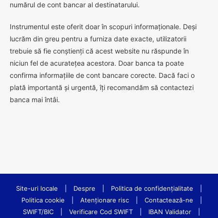
numărul de cont bancar al destinatarului.
Instrumentul este oferit doar în scopuri informaționale. Deși
lucrăm din greu pentru a furniza date exacte, utilizatorii
trebuie să fie conștienți că acest website nu răspunde în
niciun fel de acuratețea acestora. Doar banca ta poate
confirma informațiile de cont bancare corecte. Dacă faci o
plată importantă și urgentă, îți recomandăm să contactezi
banca mai întâi.
Site-uri locale
|
Despre
|
Politica de confidenţialitate
|
Politica cookie
|
Atenționare risc
|
Contactează-ne
|
SWIFT/BIC
|
Verificare Cod SWIFT
|
IBAN Validator
|