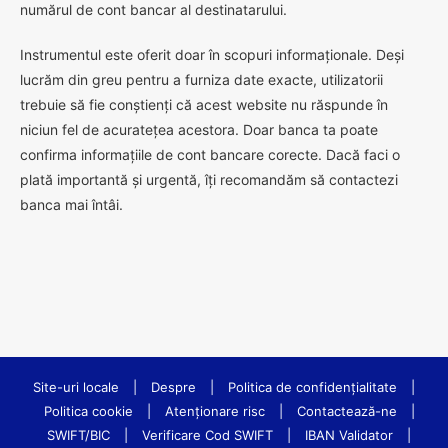
numărul de cont bancar al destinatarului.
Instrumentul este oferit doar în scopuri informaționale. Deși
lucrăm din greu pentru a furniza date exacte, utilizatorii
trebuie să fie conștienți că acest website nu răspunde în
niciun fel de acuratețea acestora. Doar banca ta poate
confirma informațiile de cont bancare corecte. Dacă faci o
plată importantă și urgentă, îți recomandăm să contactezi
banca mai întâi.
Site-uri locale
|
Despre
|
Politica de confidenţialitate
|
Politica cookie
|
Atenționare risc
|
Contactează-ne
|
SWIFT/BIC
|
Verificare Cod SWIFT
|
IBAN Validator
|