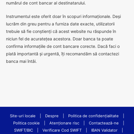
numărul de cont bancar al destinatarului.
Instrumentul este oferit doar în scopuri informaționale. Deși
lucrăm din greu pentru a furniza date exacte, utilizatorii
trebuie să fie conștienți că acest website nu răspunde în
niciun fel de acuratețea acestora. Doar banca ta poate
confirma informațiile de cont bancare corecte. Dacă faci o
plată importantă și urgentă, îți recomandăm să contactezi
banca mai întâi.
Site-uri locale
|
Despre
|
Politica de confidenţialitate
|
Politica cookie
|
Atenționare risc
|
Contactează-ne
|
SWIFT/BIC
|
Verificare Cod SWIFT
|
IBAN Validator
|