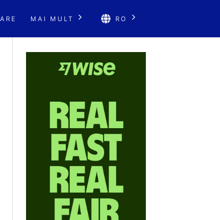
ARE
MAI MULT
RO