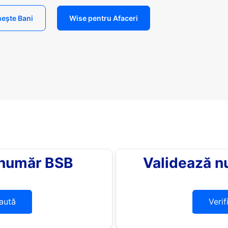
ește Bani
Wise pentru Afaceri
 număr BSB
Validează n
aută
Verif