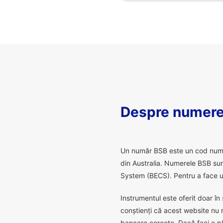
Despre numere
U
n număr BSB este un cod numeric
din Australia. Numerele BSB sunt
System (BECS). Pentru a face un
Instrumentul este oferit doar în 
conștienți că acest website nu 
bancare corecte. Dacă faci o pl