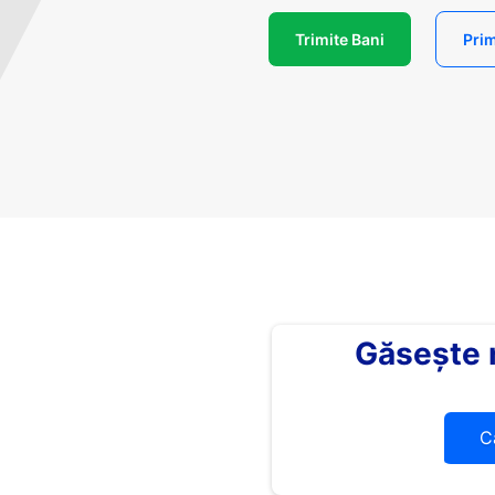
Trimite Bani
Prim
Găsește
C