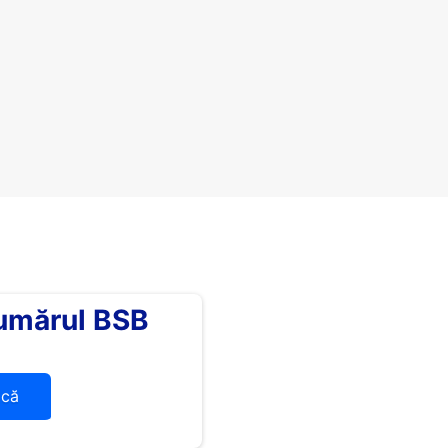
umărul BSB
ică