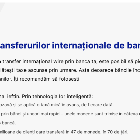
ansferurilor internaționale de ba
 transfer internațional wire prin banca ta, este posibil să pi
plătești taxe ascunse prin urmare. Asta deoarece băncile în
nilor. Îți recomandăm să folosești
i ieftin. Prin tehnologia lor inteligentă:
ozavă și se aplică o taxă mică în avans, de fiecare dată.
ca prin bănci și uneori mai rapid – unele monede sunt trimise în câteva
 o bancă.
milioane de clienți care transferă în 47 de monede, în 70 de țări.