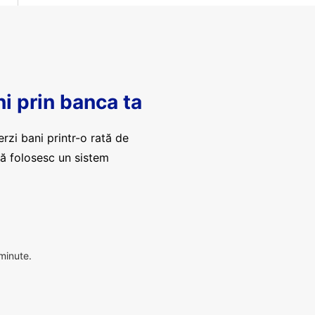
ni prin banca ta
erzi bani printr-o rată de
că folosesc un sistem
 minute.