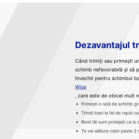
Dezavantajul tr
Când trimiți sau primești un
schimb nefavorabilă și să 
învechit pentru schimbul ba
Wise
, care este de obicei mult ma
Primești o rată de schimb gr
Trimiți bani la fel de rapid 
Banii tăi sunt protejați ca la
Te vei alătura celor peste 2 