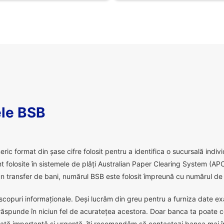
le BSB
 format din șase cifre folosit pentru a identifica o sucursală individu
 folosite în sistemele de plăți Australian Paper Clearing System (APC
 transfer de bani, numărul BSB este folosit împreună cu numărul de c
scopuri informaționale. Deși lucrăm din greu pentru a furniza date exact
răspunde în niciun fel de acuratețea acestora. Doar banca ta poate c
ată importantă și urgentă, îți recomandăm să contactezi banca mai în