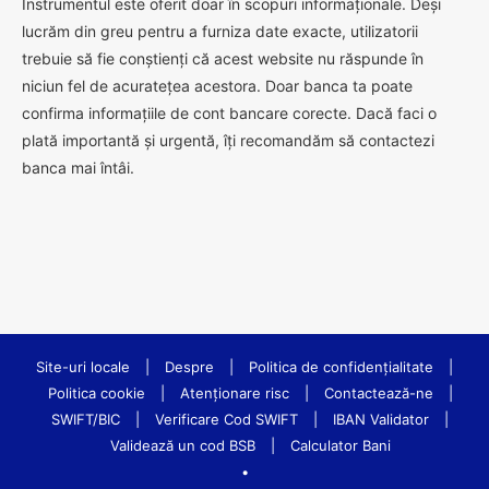
Instrumentul este oferit doar în scopuri informaționale. Deși
lucrăm din greu pentru a furniza date exacte, utilizatorii
trebuie să fie conștienți că acest website nu răspunde în
niciun fel de acuratețea acestora. Doar banca ta poate
confirma informațiile de cont bancare corecte. Dacă faci o
plată importantă și urgentă, îți recomandăm să contactezi
banca mai întâi.
Site-uri locale
|
Despre
|
Politica de confidenţialitate
|
Politica cookie
|
Atenționare risc
|
Contactează-ne
|
SWIFT/BIC
|
Verificare Cod SWIFT
|
IBAN Validator
|
Validează un cod BSB
|
Calculator Bani
•